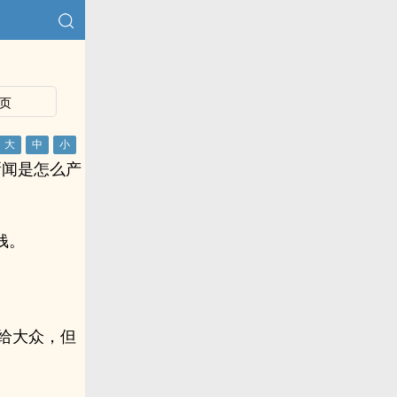
页
新闻是怎么产
钱。
给大众，但