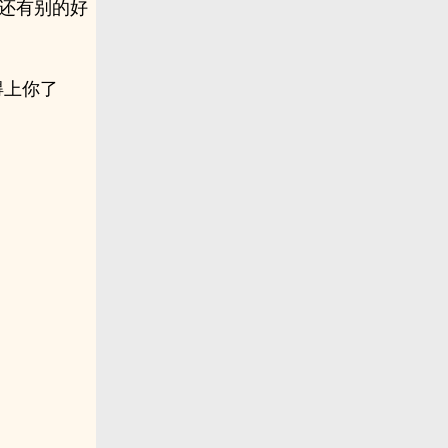
还有别的好
得上你了