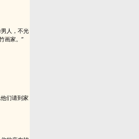
男人，不光
竹画家。”
把他们请到家