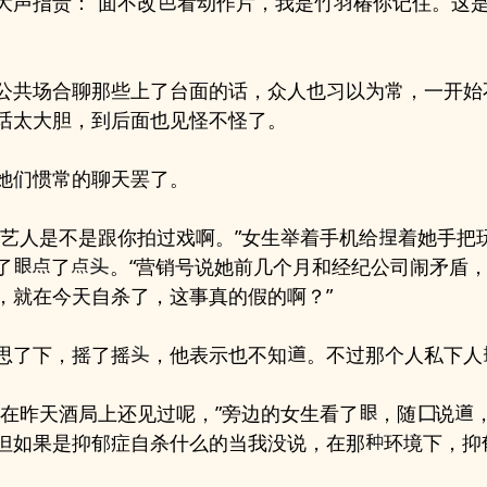
大声指责：“面不改
看动作片，我是竹羽椿你记住。这
公共场合聊那些上了台面的话，众人也习以为常，一开始
话太大胆，到后面也见怪不怪了。
她们惯常的聊天罢了。
个艺人是不是跟你拍过戏啊。”女生举着手机给
着她手把
了
了
。“营销号说她前几个月和经纪公司闹矛盾
，就在今天自杀了，这事真的假的啊？”
思了下，摇了摇
，他表示也不知
。不过那个人私下人
我在昨天酒局上还见过呢，”旁边的女生看了
，随
说
但如果是抑郁症自杀什么的当我没说，在那
环境下，抑