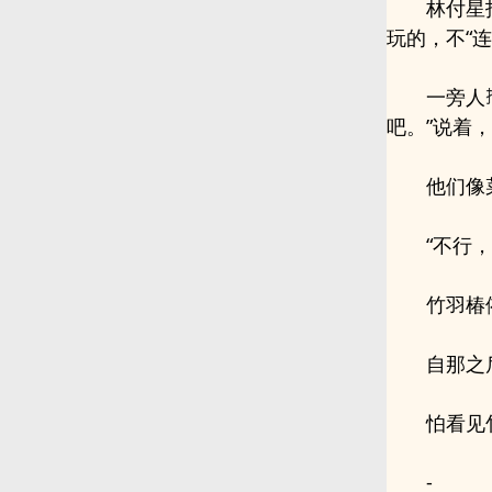
林付星
玩的，不“连
一旁人
吧。”说着
他们像
“不行
竹羽椿
自那之
怕看见
-