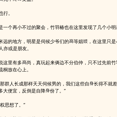
也行。
是一个再小不过的聚会，竹羽椿也在这里发现了几个小明
米远的地方，明星是伺候少爷们的
等娼
，在这里只是
人亦或是朋友。
说这里有多
尚，真玩起来俩边不分伯仲，只不过先前竹
疏桐放在心上。
么那群人长成那样天天伺候男的，我们这些自
长得不就
多大便宜，反倒是自降
份了。”
父权思想了。”