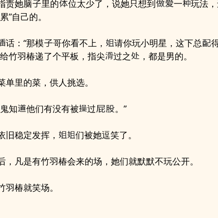
指责她脑
里的
位太少了，说她只想到
一
玩法，
累”自己的。
话：“那模
哥你看不上，
请你玩小明星，这下总
，给竹羽椿递了个平板，指尖
过之
，都是男的。
菜单里的菜，供人挑选。
，鬼知
他们有没有被
过
。”
依旧稳定发挥，
们被她逗笑了。
后，凡是有竹羽椿会来的场，她们就默默不玩公开。
竹羽椿就笑场。