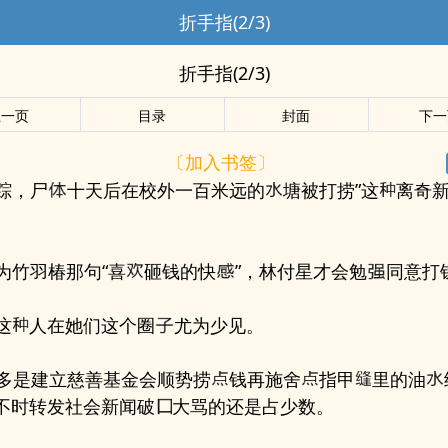
折手指(2/3)
折手指(2/3)
上一页
目录
封面
下一
〔加入书签〕
踪，尸
十天后在校外一百米远的
塘被打捞”这
离奇
为竹羽椿那句“喜
砸钱的快
”，林付星才会勉
同意打
这
人在她们这个圈
尤为少见。
多是建立慈善基金会顺势捞
钱再施舍
指甲
里的油
不时转发社会新闻破
大骂的还是占少数。