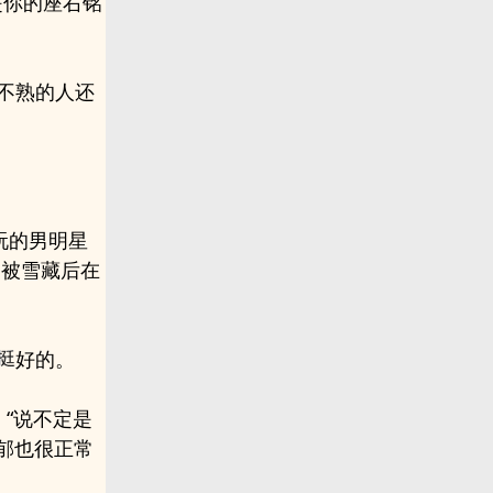
是你的座右铭
不熟的人还
玩的男明星
，被雪藏后在
好的。
，“说不定是
郁也很正常