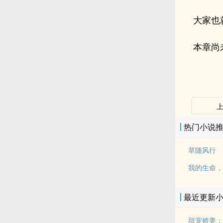
大家也
本章尚
热门小说
草随风行
我的生命，
最近更新
甜宠娇妻：