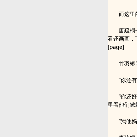
而这里
唐疏桐
看还画画，
[page]
竹羽椿
“你还
“你还
里看他们
“我他