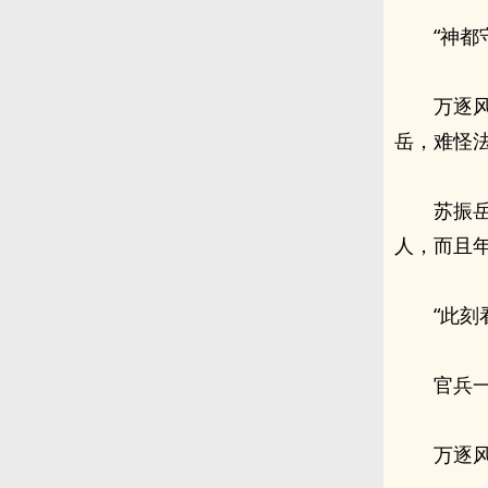
“神都
万逐
岳，难怪
苏振
人，而且
“此
官兵
万逐