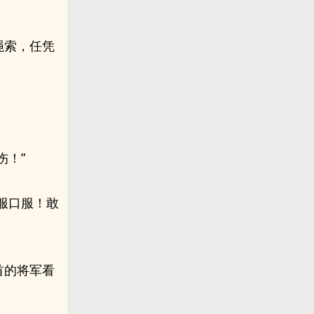
绳索，任凭
伤！”
服口服！敢
首的将军看