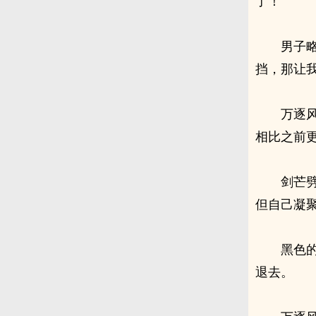
了！”
男子
挡，那让我
万逐
相比之前
剑芒
但自己凝
黑色
退去。