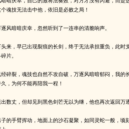
风暗暗庆幸，自己的激将法奏效，对方才没有闪避，而是
这个魂技无法击中他，依旧是必败之局！
万逐风暗暗庆幸，忽然听到了一连串的清脆响声。
下头来，早已出现裂痕的长剑，终于无法承担重负，此时
多碎片。
已经碎裂，魂技也自然不攻自破，万逐风暗暗郁闷，我的
许久，为何不能再陪我一程！
退出数丈，但却见到黑色剑芒无以为继，他也再次返回万
男子的手臂挥动，地面上的沙石凝聚，如同灵蛇一般，顷