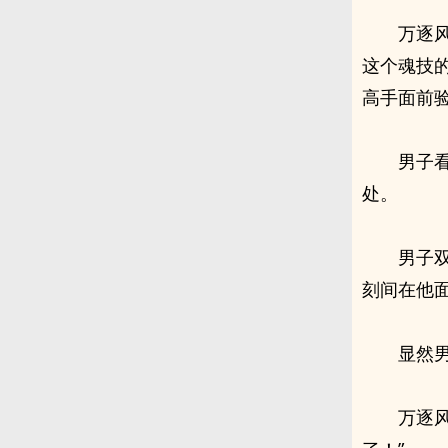
万逐
这个魂技
高手面前
男子
处。
男子
刻间在他
显然
万逐