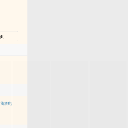
页
对我放电
长