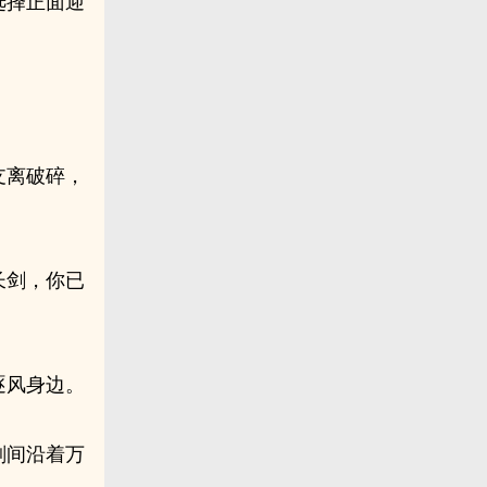
选择正面迎
支离破碎，
长剑，你已
逐风身边。
刻间沿着万