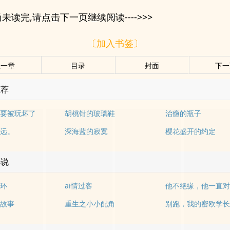
未读完,请点击下一页继续阅读---->>>
〔加入书签〕
上一章
目录
封面
下一
推荐
要被玩坏了
胡桃钳的玻璃鞋
治癒的瓶子
远。
深海蓝的寂寞
樱花盛开的约定
小说
环
ai情过客
他不绝缘，他一直
故事
重生之小小配角
别跑，我的密欧学