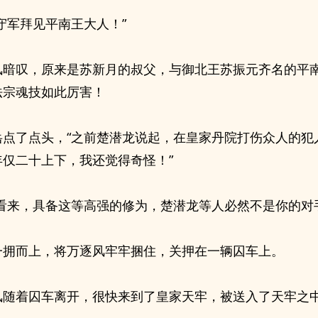
守军拜见平南王大人！”
风暗叹，原来是苏新月的叔父，与御北王苏振元齐名的平
法宗魂技如此厉害！
岳点了点头，“之前楚潜龙说起，在皇家丹院打伤众人的犯
年仅二十上下，我还觉得奇怪！”
刻看来，具备这等高强的修为，楚潜龙等人必然不是你的对
一拥而上，将万逐风牢牢捆住，关押在一辆囚车上。
风随着囚车离开，很快来到了皇家天牢，被送入了天牢之