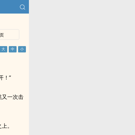
页
开！”
然又一次击
之上。