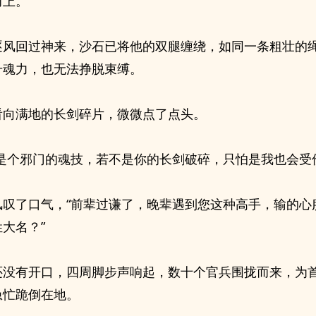
而上。
逐风回过神来，沙石已将他的双腿缠绕，如同一条粗壮的
升魂力，也无法挣脱束缚。
看向满地的长剑碎片，微微点了点头。
确是个邪门的魂技，若不是你的长剑破碎，只怕是我也会受
风叹了口气，“前辈过谦了，晚辈遇到您这种高手，输的心
大名？”
还没有开口，四周脚步声响起，数十个官兵围拢而来，为
急忙跪倒在地。