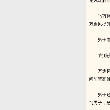
逐风双腿
当万
万逐风提
男子
“的
万逐
问前辈高姓
男子
到男子，