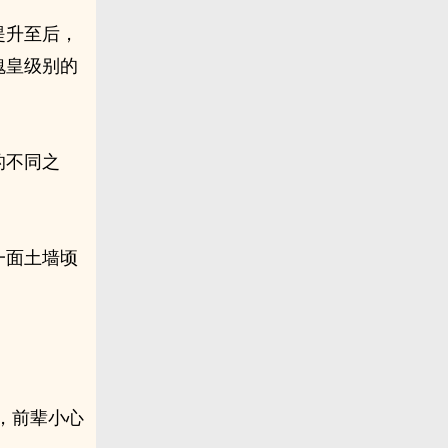
提升至后，
魂皇级别的
的不同之
一面土墙顷
，前辈小心