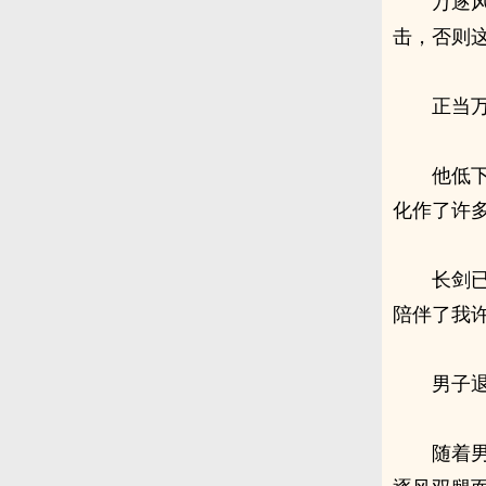
万逐
击，否则
正当
他低
化作了许
长剑
陪伴了我
男子
随着