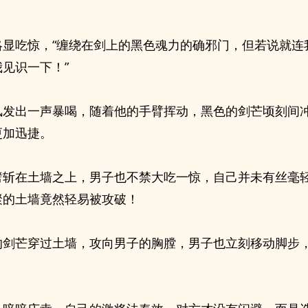
略显吃惊，“缠绕在剑上的黑色魂力的确邪门，但若说就连
见识一下！”
风发出一声暴喝，随着他的手臂挥动，黑色的剑芒顷刻间
更加迅捷。
劈斩在土墙之上，男子也不禁大吃一惊，自己并未有丝毫
聚的土墙竟然轻易被攻破！
的剑芒穿过土墙，攻向男子的胸膛，男子也立刻移动脚步