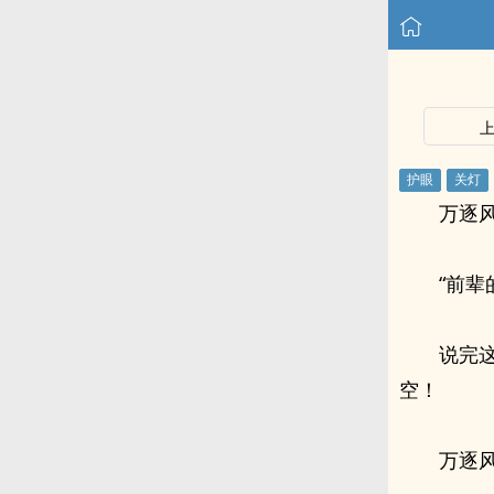
万逐
“前
说完
空！
万逐