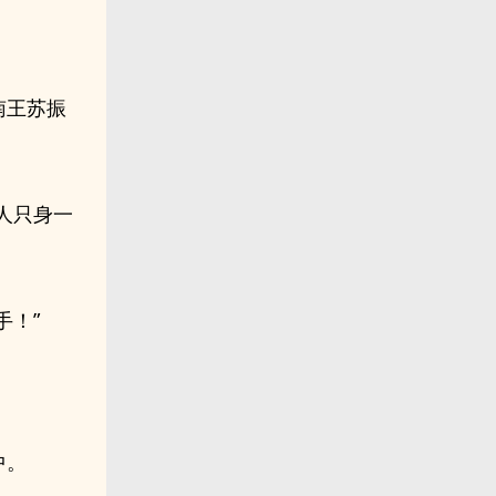
南王苏振
人只身一
手！”
中。