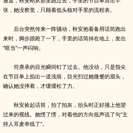
通道，秋安刚从那里跑过去，手里的节目单滑出半
张，她没察觉，只顾着低头核对手里的流程表。
后台突然传来一阵骚动，秋安抱着备用话筒跑出
来时，脚步踉跄了一下，手里的话筒掉在地上，发出
“哐当”一声闷响。
符庚承的目光瞬间钉了过去。他没动，只是指尖
在节目单上掐出一道浅痕，目光扫过她微蹙的眉头，
确认她没摔着，才缓缓松了力。
秋安捡起话筒，拍了拍灰，抬头时正好撞上他望
过来的视线。她愣了愣，对着他的方向低声说了句“主
持人耳麦串线了”。