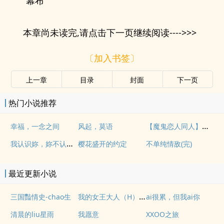
“幕布
本章尚未读完,请点击下一页继续阅读---->>>
〔加入书签〕
上一章
目录
封面
下一页
热门小说推荐
【魔鬼恋人同人】罪恶的伊甸园
幸福，一念之间
风起，莫语
我认识妳，妳不认识我。
樱花盛开的约定
不单纯情敌(完)
最近更新小说
我的女王大人（H）繁
三国豔情史-chao生
ai很累，但我ai你
清晨的liu星雨
我愿意
XXOO之旅