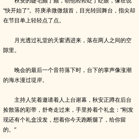
秋安的睫毛颤了颤，朝他轻轻眨了眨眼，像在说
“快开始了”。符庚承微微颔首，目光转回舞台，指尖却
在节目单上轻轻点了点。
月光透过礼堂的天窗洒进来，落在两人之间的空
隙里。
晚会的最后一个音符落下时，台下的掌声像涨潮
的海水漫过堤岸。
主持人笑着邀请着人上台谢幕，秋安正蹲在后台
捡散落的彩带，舒奇走过来，手里拎着个礼盒：“刚发
现还有个礼盒没发，想着你今天跑断腿了，给你留
的。”