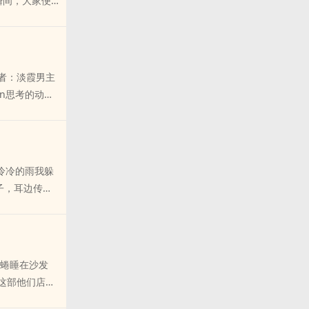
瞬间，大家便
说是再熟悉不
那一瞬间，大
gxue上，汗
门关转了一圈
者：淡霞男主
住扳机不放的僵
n思考的动
果您认为《狼群
上床的美丽老
，而这也就算
知dao惹熊
iu吃草去，包
，冷冷的雨我躲
教夫不严妻之
子，耳边传来
，老人们说这
歹一dao刺眼的
enti渐渐地
呜呜迷胧中，我
尘蜷睡在沙发
不错，请给您的
这部他们店里
的谁。于若尘