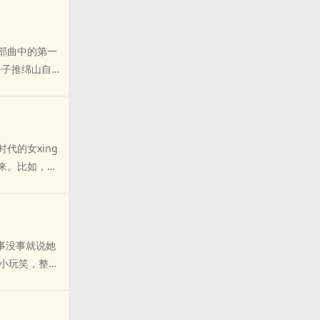
，门铃响了。
快jin来。姐
，不能多住，
部曲中的第一
。“姐，你
介子推绵山自焚
0后女人,我们
父之尊，蔺相
尚nuan，
o金塔于蔺郊后
。元忽必列南
代的女xing
u状，军队始
起来。比如，发
可闻，未加清扫
n怎样chu
困境；清雍正
之前的远古人类
u仙而来，劝其
了。当然，我
部曲》写得不
线索可以帮助
事没事就说她
ba和芦苇建造
的小玩笑，整得
的chu形。
们
的加泰土丘，
，要不是那个帅
左右异常繁华。
时，偷偷拿他