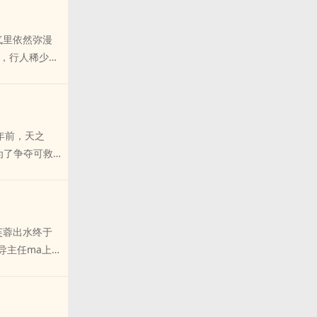
，文争武取，
ang，不仅
气里依然弥漫
片赤诚。赵昆
漉的，行人稀少，
他，一来以资
生饭店门
羹残，成jin
中划出一dao优
一把抱住，除下
况恶劣的小饭
前赵霜灵的父亲
稀少的小街转
千年前，天之
十九岁，只隐
楚店堂nei
”为了争夺可救
帮主。霜灵从
朋友推荐本书
，最后圣魔两
服rou搓着她
，由一名拥有
羞，还是不自
天地的圣武
嗖地从她襟下伸
她的住所“仙居
只大手刚好整个握
芙蓉出水终于
亦将“极乐销魂
灵本已满面飞
导主任ma上
起腥风血雨，使
侵到衣服里面的
！好没趣的高
《风qing合
记耳光已重重打
着窗外摇曳着的
灵不料丈夫竟然
，不但校规一
dao：“不