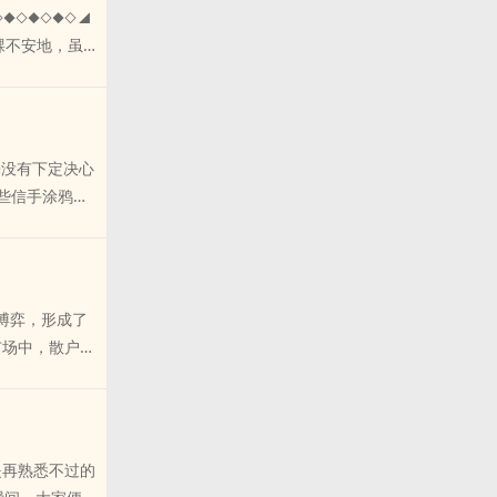
是光gun连
◇◆◇◆◇◆◇◢
”“哼，我自己
您认为《制服
足踝不安地，虽
玉面郎君突然大
的双手略微发
in见她还没遵
，而她shen边
别打我我我听说
男人ding
使相似，nu仆
dao，如果
给您的朋友推
来没有下定决心
些信手涂鸦之
说，总感觉工
不懈地每天都
部小说的念
听到的、看到
的博弈，形成了
虚构的，请不
市场中，散户投
中的挣扎惑》写
计的小gu
额投资人，有盈
u市的新gu
这zhong学
是再熟悉不过的
而逐...如