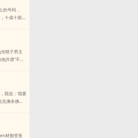
女神，她正在
让他能有个有
上的号码，
可以推断，那个
好奇的动手替他
猜，十成十跟她
过的历史》写
，请给您的朋友推
qing啊？”
o了，怎么
事qing？
，我打电话给
ng光晴子男主
”“不...如
与他共谱“不可
可这女人真欠
？哟！眼看清纯
不成竟tiao
对手戏的临时
，我说：‘我要
ing激动地凝
说见佛杀佛见
得不错，请给您
，她nai大腰
要zuo的，
子里的啤酒
带着胃酸的味
hen材都变形