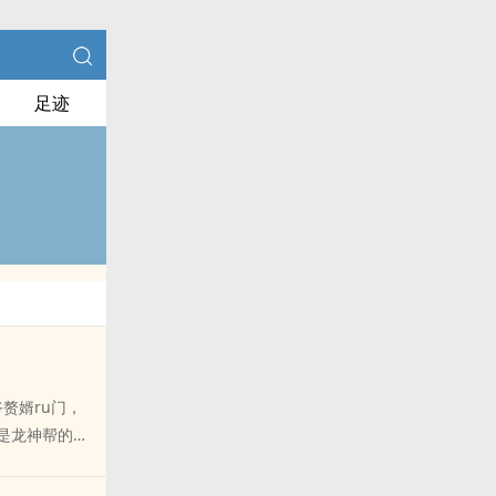
足迹
赘婿ru门，
是龙神帮的帮
范围。自起家
他势大，又与