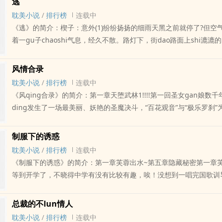
逃
官府过从甚密，奈何他不得新郎官成jin近年在龙神里帮chun风得意
耽美小说
/
排行榜
连载中
率众连并十数个小帮派，立下大功。他长相英俊潇洒、为人慷慨豪shu
《逃》的简介：楔子：意外(1)纷纷扬扬的细雨天黑之前就停了?但空
武功在帮中数一数二，智谋也非泛泛之辈可及，对赵昆化更是显得一
着一gu子chaoshi气息，经久不散。路灯下，街dao路面上shi漉
化当他是本帮千古难逢的奇才，甚得欢心，於是将次女赵霜灵嫁了给
寂静而落寞。路边有一滩一滩亮晃晃的积水潭。周国勤一个人站在云
鼓励，二来也让他安家於斯，不致妄生二心。今ri便是大喜的ri子酒冷
kou，xi完第二gen香烟，顺手将烟tou弹出。烟tou高高飞起，在空
风情合录
醉薰薰地被扶rudong房灯下的新娘子格外妩媚，成jin暗暗心喜。
美的弧线，越过路面，落ru黑暗中，消失了。云生饭店是一家卫生状
耽美小说
/
排行榜
连载中
她的凤冠，将她压在shen下，双手便不安份地摸向赵霜灵的xiong
店，油腻腻的店堂nei，勉强容下四张小方桌。它位于一条来往车辆
《风qing合录》的简介：第一章天堕武林1!!!!第一回圣女gan娘数
虽是大盗，但在家人面前却只是以商人面目出现，赵霜灵今年长到一
角，门面窄小，落地玻璃橱窗上贴满了大小菜单和海报，从街上看不清
ding发生了一场最美丽、妖艳的圣魔决斗，“百花观音”与“极乐罗刹
隐觉得父亲未必是安份良民，还不清楚老父原来是臭名昭着的龙神帮
的qing景。饭店有一后门，如果您认为《逃》写得不错，请给您的
世亦可灭世的异界神兵“金芒天晶”，展开了足以毁天灭地的剧烈战斗
小知书识礼，俨然大家闺秀模样，是远近闻名的美女成jin的手隔着衣
败俱伤，双双坠ru凡尘。相传“百花观音”在世间留下了“百花圣心诀”
的ru房，赵霜灵满面飞红。明知从今起自己就是他的人了，但不免害
制服下的诱惑
大智慧的人间女子继承，亦即是第一代的“百花圣女”水芙仙，以此惊
觉地推开成jin的手：“不要”成jin哪里肯听，双手更是不安份，左手
耽美小说
/
排行榜
连载中
学，济弱扶倾、斩妖除魔，力挽当时的武林浩劫于千均一发之危，而
jin，握住赵霜灵的玉ru。只觉霜灵的ru房光huajianting，他一
《制服下的诱惑》的简介：第一章芙蓉出水~第五章隐藏秘密第一章
谷”便成了武林尊崇的圣地。受伤的“极乐罗刹”为了消灭“百花观音”，
住。於是抓住左右rou搓，中指已摸到rutou上，轻轻抹了几抹赵霜
等到开学了，不晓得中学有没有比较有趣，唉！没想到一唱完国歌训
功”传给当时魔教的护教尊使，命令“极乐魔女”玉jiao儿在武林上掀
红，给他再这麽一nong，顿时全shen趐ruan，两手忙an住已ru
训诫一翻，不外乎要好好用功，服装仪容要整齐怎么跟国小都一样呀
正气消、邪气长，让“百花观音”永无藉正气飞升的机会。...如果您认为
yin爪，奋力挣扎。她shenti一翻，坐起shen来忽然颊上一re，一
中生活。“铛…铛…铛…”第一节的上课钟声响起，范伟自怨自艾地看
总裁的不lun情人
录》写得不错，请给您的朋友推荐本书
在脸上。只听成jin怒喝dao：“你是我的女人，竟敢不听话？”赵霜
榕树，唉！老爸可真狠心，把自己的儿子送到这个严格的天主教学校
耽美小说
/
排行榜
连载中
如此cu暴，心中一酸，汪汪泪下，不敢则声成jin又是一记耳光过去，喝