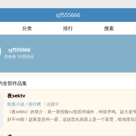
sjf555666
分类
排行
搜索
sjf555666
共收录 19 部作品
66的全部作品集
夜sektv
耽美小说
/
排行榜
连载中
《夜sektv》的简介：第一章招狼ru室苏州城外，钟鼓齐鸣。赵大老爷
好不re闹！赵家是苏州一霸，这赵昆化表面上是一个富贾，暗地里却
主该帮烧杀jian掠，无恶不神作书吧，长江中下游数省都是他的势力
至今也有二十多年了，苏州百姓久而久之也就清楚了其底蕴，只是惧