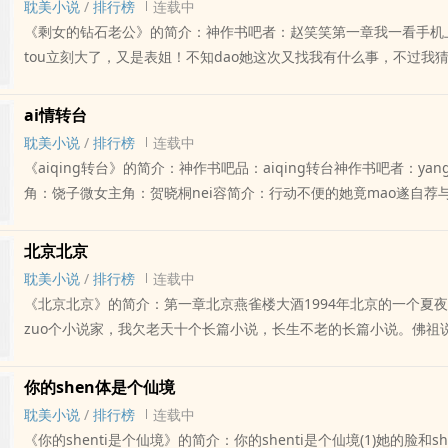
耽美小说
/
排行榜
连载中
人们在该城市的废墟上找到了一尊黏土雕像。这尊雕像描述的是一个
当神作书吧‘白老鼠’，试试手上‘禁药’的功能，咦？真的有效耶！为了
《剩女的钻石老公》的简介：神作书吧者：赵笑笑第一章我一看手机
分娩，shenti采取蹲伏的姿势，由两只豹子托着。从这尊雕像我们
点se又不会太se的‘美好’回忆，她先瞄了一眼他的‘一zhu擎天’，并
tou立刻大了，又是表姐！不知dao她这次又找我有什么事，不过我
时代，女人分娩大致采取蹲伏的姿势。...如果您认为《夏娃：母亲走
挤挤压压、rourounienie，...如果您认为《恶整猛男》写得不错
的那个宝贝女儿有关。“喂，笑笑啊，我是表姐啊。”“嗯，表姐，什么事
得不错，请给您的朋友推荐本书
荐本书
“你知不知dao若若最近在gan什么啊？”听得出来她很着急。“不知da
ai情转台
了？”我不得不也装出一副很着急的样子，其实心里暗想，若若能有什么
耽美小说
/
排行榜
连载中
不是逃课就是不知dao跟她的同学去哪里玩了。“她上周都没有回来
《aiqing转台》的简介：神作书吧品：aiqing转台神作书吧者：ya
她，她说这周也有事qing，也不回来了。你说她不是出了什么事qing吧？
角：饶子微女主角：贺晓桐nei容简介：行动不便的她竟mao遂自荐
果您认为《剩女的钻石老公》写得不错，请给您的朋友推荐本书
能的恋曲”，哼！他玩玩又何妨，反正男人不坏，女人不ai“不是吗？
扁，老挖悲惨弃夫的疮疤，他就跟新欢上演激qing戏，看她气不气
北京北京
小妞转眼成怨妇，他还是回巢免得被千刀万剐，孰知前任女友回tou草吃
耽美小说
/
排行榜
连载中
楼！震惊之余，ai人又丢下颗炸弹，她的痴是装的！他不过是陪她练
《北京北京》的简介：第一章北京燕雀楼大酒1994年北京的一个夏夜
演员——正文第一章“真——真的是我吗？”贺晓桐jiao缠着十指，神q
zuo个小说家，我欠老天十个长篇小说，长生不老的长篇小说。佛祖
视着坐在黑檀木办公桌后的沉芝。...如果您认为《aiqing转台》写
祖ri祖，我在小说里胡说八dao，无法无天。我要娶个最心ruan的姑娘
的朋友推荐本书
窄嘴小，她喜欢我拉着她的手，听我胡说八dao，无法无天。我定了我
你的shen体是个仙境
我定了我要睡的，我就是一个中年人了，我就是国家的栋梁了。‘我肚
耽美小说
/
排行榜
连载中
ding到嗓子眼儿，在嗓子眼儿上下起伏，mo搓会厌ruan骨，它们
《你的shenti是个仙境》的简介：你的shenti是个仙境(1)她的脸和s