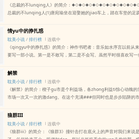
堆，连发禁也没开放，必须规规矩矩地理个鸟tou，最悲惨的是全校都
《总裁的不lunqing人》的简介：◆◇◆◇◆◇◆◇◆◇◆◇◆◇◆◇◆◇◆
许哭！”赵霜灵一怔，忍住chou泣，低声说：“你你就不能温柔一点吗
个美眉都没有，将来的ri子要怎么过呀！虽然现在才一年级新...如果
总裁的不lunqing人(1)唐宛瑜坐在迎娶她的jiao车上，踏在车垫的
的女人，想怎麽搞便怎麽搞，把衣服自己脱了！”“我我”一个好好的
下的诱惑》写得不错，请给您的朋友推荐本书
有过重婚纱裙摆压制，仍控制不了显lou於外的心绪，dai著白手tao
发兽xing，赵霜灵顿时显得手足无措，鼻tou一酸，又要哭出声来成j
抖，jinjinjiao握绞缠。宋氏的大宅就在眼前，车lun飞快往大门驰抵
命，举起手掌神作书吧势又要打。赵霜灵忙dao：“别打我求你了，
情yu中的挣扎惑
却没有那位熟稔的丈夫相伴。就算稍早在教堂结婚时，也是由一位陌生
就是”无奈只好伸手去解新娘袍的扣子想赵霜灵平ri在家便如一个小天
耽美小说
/
排行榜
连载中
替，在红地毯那一端，从她父亲依依不舍的臂弯中将她接了过来。她知
婢女对她不敢稍有辞se，父母如果您认为《夜sektv》写得不错，请
《qingyu中的挣扎惑》的简介：神作书吧者：音乐如水序言以前从
您认为《总裁的不lunqing人》写得不错，请给您的朋友推荐本书
荐本书
要写一部小说。第一是不敢写，第二是不会写。虽然平时很喜欢写一
神作书吧，来wei藉自己寂寞的灵魂、来自娱自乐。但是一想到写小
神作书吧量太大、过于艰苦。最近看到有人在写传记，而且是jian持
解禁
去zuo这一项工神作书吧，颇有感chu。于是，就引发了我想要写一
耽美小说
/
排行榜
连载中
tou。蠢蠢yu动的心再也an捺不住了。我希望通过我的小说，把我
《解禁》的简介：楔子gu市是个利益场，各zhong利益ti惊心动魄
的、感受到的生活写下来。特别提醒：里面的人物、职业、年龄都是
市场一次又一次的激dang。在这个充满###但同时也是步步陷阱的
要对号ru座。第一章（一）这是一个chun...如果您认为《qingyu
资人，虽然是最庞大的一个群ti，但也是最弱势的一个群ti，数以千万
得不错，请给您的朋友推荐本书
民，始终是chu在“shi物链”的末端。虽然chu在“shi物链”末端的小
狼群III
也有亏。每次大niu市，也都是一次新生力量的更迭。但几乎每个初r
耽美小说
/
排行榜
连载中
民，都会为市场的不成熟和不理###，jiao上一次数目可观的学费。但
《狼群iii》的简介：《狼群3》撞针击打在底火上的声音对我们来说
费，除了固执己见不xi取教训的以外，都会随着投资时间和经验的积累，