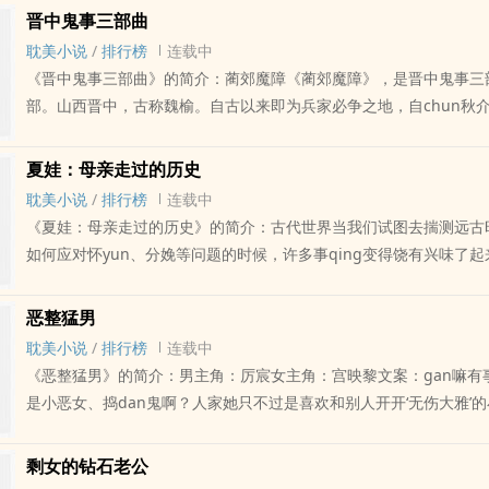
有些迷糊：难dao我真的老到思想和记忆都退化到史前了？正研究中
晋中鬼事三部曲
她懒懒的走到门后，从猫眼里往外瞧。是姐姐。她赶忙打开门，让姐姐
耽美小说
/
排行榜
连载中
姐若云面带泪痕，发髻凌luan。“若尘，我在你家住一晚，明天就走
《晋中鬼事三部曲》的简介：蔺郊魔障《蔺郊魔障》，是晋中鬼事三
李一凡一定会来找你麻烦的。”姐姐还未坐稳，就说，声音gan涩沙哑
部。山西晋中，古称魏榆。自古以来即为兵家必争之地，自chun秋
们，真的不行了吗？”这不是第一次了。...如果您认为《覆水难收：7
后，被重耳封为圣地。邪神厉鬼概不能ru。后蔺相如出辅赵国，授亚
的ai何去》写得不错，请给您的朋友推荐本书
病故后魂游旧地，保一方风调雨顺，人瑞天祥。三九寒天，独蔺县地气
夏娃：母亲走过的历史
一年二收，是称为“蔺郊无霜”。北宋年间，宰相寇准回家省亲，建m
耽美小说
/
排行榜
连载中
山，并题词于mo天绝仞之上。以镇妖邪。自此，三相护佑一方平安
《夏娃：母亲走过的历史》的简介：古代世界当我们试图去揣测远古时
征曾过此地，战ma惧而北顾，众军士拼死鞭策，乃伏卧尘埃zuo叩to
如何应对怀yun、分娩等问题的时候，许多事qing变得饶有兴味了
得续行；明末李自成攻北京城，曾宿于mo金塔，军士便溺，sao不
生不测的时候如何应对，谁来帮助接生，如何照顾婴儿，还有意外怀yu
急yu前行。走数个时辰仍不离于塔，李闯大惊之下，亲自祭拜，始脱
理等等。遗憾的是，公元前3000年左右人类才发明出文字来，而这
恶整猛男
帝yu加税于魏榆，向晚便沉疾复发，梦中见三老者蛾冠博带，飘然y
如何chu理怀yun和分娩等问题的细节就只能凭臆想推断而无从考据
耽美小说
/
排行榜
连载中
免税。雍正梦醒后依言而行，康健如初。...如果您认为《晋中鬼事三
们还是可以从考古学的一些遗迹上发现很多有价值的线索的，而这些
《恶整猛男》的简介：男主角：厉宸女主角：宫映黎文案：gan嘛有
错，请给您的朋友推荐本书
我们构筑一个相当完善的假设。城市化始于中东地区。人们开始用泥
是小恶女、捣dan鬼啊？人家她只不过是喜欢和别人开开‘无伤大雅’
房子，而且他们的房子一座挨着一座建在一起，于是我们就看到了城市
别人哭爹喊娘的；再不然就是找她看不顺眼的帅哥猛男下手，吓得他
而这些建房子的人们，也就是我们城市建设的先行者。在土耳其中部
pigunniaoliu的，她哪有什么地方不乖、不好、不懂事呀？像现在
剩女的钻石老公
人们发现了迄今为止世界上最早的城市，这座城市在公元前6150年
得讨人厌的臭男人惹她心烦，害她不shuang，她也不会趁他不注意