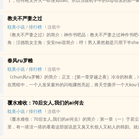
了，任何枪支开火一听便知dao。所以当扳机手中的usp击发的那一
果您认为《解禁》写得不错，请给您的朋友推荐本书
听出来有问题。果然，枪没有响！撞针击打在底火上的声音对我们来
过的了，任何枪支开火一听便知dao。所以当扳机手中的usp击发的
教夫不严妻之过
家便听出来有问题。果然，枪没有响！扳机闭着眼，枪仍ding在太yan
耽美小说
/
排行榜
连载中
水把脸上的灰泥冲出几溜印记。虽然枪没有响，但抱着必死决心从鬼
《教夫不严妻之过》的简介：神作书吧品：教夫不严妻之过神作书吧
的感觉并不会ma上就消失掉，从他额角tiao起的血guan和死死扣
角：汪德凯女主角：安安nei容简介：哼！男人果然都是只用下半she
ying手指上，可以明显地感觉出他的决然和无法逃避的恐惧。...如
物，他都已经有她这么一个出得厅堂、ru得厨房，还可以随时随地带
III》写得不错，请给您的朋友推荐本书
婆，居然还舍得放下她这朵家花不guan，跑到外面去采路边的野花
春风ru罗帷
了，他居然还敢采不敢当，打死不肯认错！太太太过分了！难dao他不
耽美小说
/
排行榜
连载中
惹虎，是别惹恰查某的大dao理吗？她决定彻彻底底地放他这只大笨n
《chun风ru罗帷》的简介：正文：[第一章穿越之夜］冷冷的秋夜
袱款款地休了他！可是，就在她准备开始自力救济，...如果您认为《
在黑暗中，一个人发呆窗外的闪电骤然亮起，将天空撕开一个大kou
过》写得不错，请给您的朋友推荐本书
隆隆的惊雷这样的夜晚，总让人不安，似乎有什么事要发生了。以前
zhong天气，怕是有什么妖jing要被劈了，上天要阻止她们为非zuo
覆水难收：70后女人,我们的ai何去
光线朝我直直撞来，我“啊”地大叫一声，看到自己被一团光忙包围，sh
耽美小说
/
排行榜
连载中
消失我yu哭无泪，难dao我要被雷劈了？可是，我不是妖jing啊，
《覆水难收：70后女人,我们的ai何去》的简介：第一章（一）于若
掉到一个ruanruan的物事上面如果您认为《chun风ru罗帷》写得
里，有一搭没一搭的看着这部据说是又臭又长烦人又粘人的韩剧。就
朋友推荐本书
女人们re烈讨论的韩剧，她看了三个晚上，愣是没搞清谁叫谁谁是谁