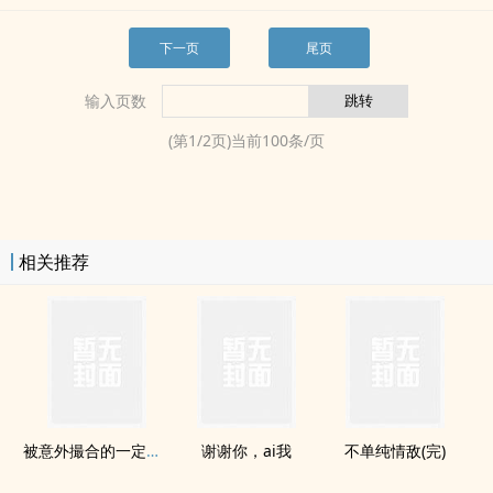
下一页
尾页
输入页数
(第
1
/
2
页)当前
100
条/页
相关推荐
被意外撮合的一定是真ai
谢谢你，ai我
不单纯情敌(完)