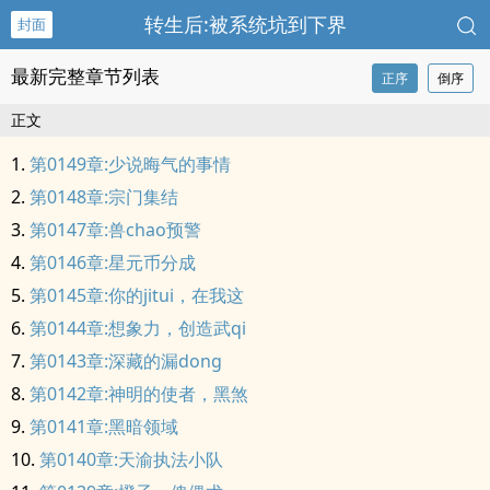
转生后:被系统坑到下界
封面
最新完整章节列表
正序
倒序
正文
第0149章:少说晦气的事情
第0148章:宗门集结
第0147章:兽chao预警
第0146章:星元币分成
第0145章:你的jitui，在我这
第0144章:想象力，创造武qi
第0143章:深藏的漏dong
第0142章:神明的使者，黑煞
第0141章:黑暗领域
第0140章:天渝执法小队