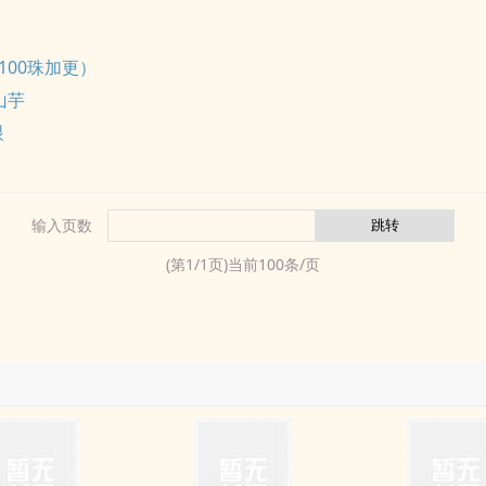
（100珠加更）
山芋
眼
输入页数
(第
1
/
1
页)当前
100
条/页