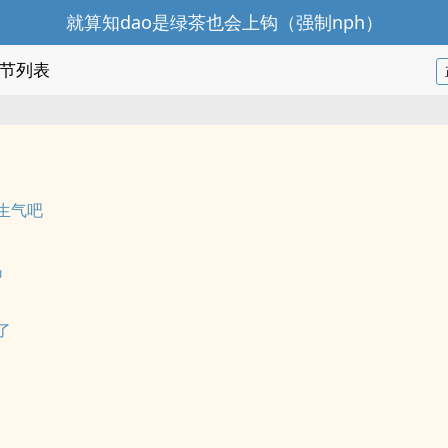
就算知dao是绿茶也会上钩（强制nph）
节列表
生气吧
吗
了