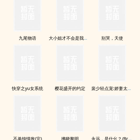
九尾物语
大小姐才不会是我家女僕
别哭，天使
快穿之yu女系统
樱花盛开的约定
裴少轻点宠:娇妻太撩人
不单纯情敌(完)
拂晓黎明
永远，是什幺？/Bread &amp; Love