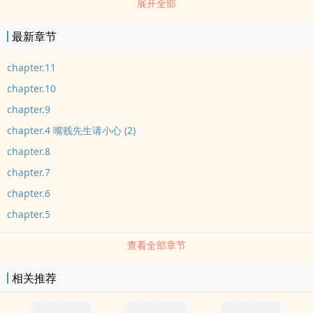
展开全部
是错的？你总能照亮我的世界却又对我忽冷忽re，你到底是nuan和的
太yang还是冰冷的月亮？「我在你的世界就这幺渺小吗?」我强忍着
最新章节
想哭的qing绪，期待着他的答案。「..............」回应我的只有心碎的
声音。「呵。说甚幺会保护我，原来一切都只是我幻想而已」?我冷
chapter.11
笑，是啊，自作多qing呢。「慕nuan.....不是这样的...」他解释，却
chapter.10
被我狠狠地打断。「只要一个luo着shenti的女人站在你面前，你就骗
chapter.9
不了自己了，对吧?」这次，他沉默了。------------------------------------
chapter.4 嘴贱先生请小心 (2)
--*嗨呦~我是桃子，请记住杀手小姐与总裁先生、只在POPO和
chapter.8
instagram连载呦点我看桃子的IG--------------------------------------【更
文时间】周一到周五更新六ri不更--------------------------------------之后
chapter.7
请敬请期待请叫我钱很多小姐。书封由小刚製作，侵权告知会，我会
chapter.6
删。
chapter.5
查看全部章节
相关推荐