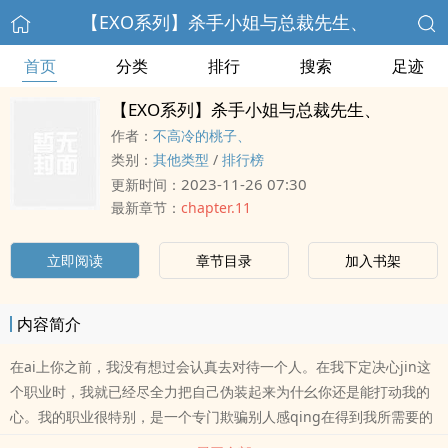
【EXO系列】杀手小姐与总裁先生、
首页
分类
排行
搜索
足迹
【EXO系列】杀手小姐与总裁先生、
作者：
不高冷的桃子、
类别：
其他类型
/
排行榜
2023-11-26 07:30
更新时间：
最新章节：
chapter.11
立即阅读
章节目录
加入书架
内容简介
在ai上你之前，我没有想过会认真去对待一个人。在我下定决心jin这
个职业时，我就已经尽全力把自己伪装起来为什幺你还是能打动我的
心。我的职业很特别，是一个专门欺骗别人感qing在得到我所需要的
物品，在悄悄的离开，报酬很多风险也很大，我到底是走了对的路还