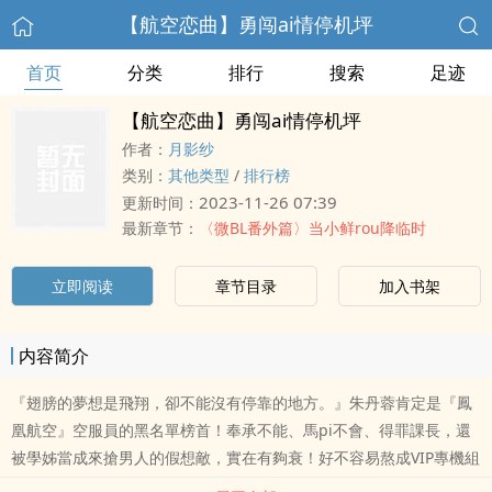
【航空恋曲】勇闯ai情停机坪
首页
分类
排行
搜索
足迹
【航空恋曲】勇闯ai情停机坪
作者：
月影纱
类别：
其他类型
/
排行榜
2023-11-26 07:39
更新时间：
最新章节：
〈微BL番外篇〉当小鲜rou降临时
立即阅读
章节目录
加入书架
内容简介
『翅膀的夢想是飛翔，卻不能沒有停靠的地方。』朱丹蓉肯定是『鳳
凰航空』空服員的黑名單榜首！奉承不能、馬pi不會、得罪課長，還
被學姊當成來搶男人的假想敵，實在有夠衰！好不容易熬成VIP專機組
員，卻惹到『鳳凰航空』裡最不該沾的傢伙，被誤解卻百kou莫辯......