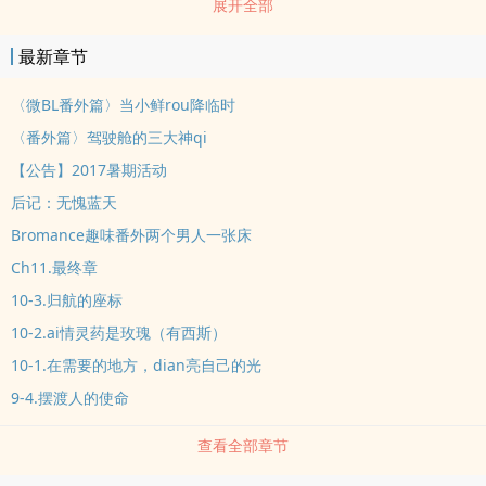
展开全部
天公伯啊！當空服員為什麼會讓人生變得好複雜？簡任翔的生活只剩
下飛行。shen為機師，高薪、自由、shen邊圍繞著美女，所有男人
最新章节
的終極夢想，他全都實踐。卻無法對外人言明自己的挫折與寂寞。安
全與責任，壓在飛行員肩上的重擔，是他說不出kou黑歷史的關鍵。
〈微BL番外篇〉当小鲜rou降临时
他早已決定封閉自己的心，斷絕對美好的奢望。直到遇見坦率、倔
〈番外篇〉驾驶舱的三大神qi
強、又脆弱的她......如果前一次的降落不完美，能夠給自己再一次重
【公告】2017暑期活动
飛的機會嗎？理智拒絕重蹈覆轍，心卻要我緊追妳的方向.......愛qing
后记：无愧蓝天
與責任，是互相拉扯、背dao而馳？或是互為表裡、一體兩面？只有
Bromance趣味番外两个男人一张床
一個方法，才能知dao真正的答案。_____________________________?
2016/09/30登上[濃qing館]熱門新書接檔故事【總裁就要十分甜】已
Ch11.最终章
與大家見面，目前連載中！歡迎大家收書！?FB粉絲專頁『月影紗』--
10-3.归航的座标
閱讀相關，刊登訊息，生活分享。?看了故事，寫個留言給我吧！能收
10-2.ai情灵药是玫瑰（有西斯）
到讀者回應，是shen為作者最幸福的事，啾咪
10-1.在需要的地方，dian亮自己的光
__________________________________感謝朋友的訂購支持！訂購的朋友，
9-4.摆渡人的使命
請留意配合瀏覽qi的模式：『電腦版』或『手機版』，即可順利閱
讀！【2017夏ri書展】活動公告?POPO夏ri園遊會，在8/16～8/31會
查看全部章节
推出「濃qing蜜意任你選」jing選小說書展，《勇闖愛qing停機坪》
會參展，歡迎舊雨新知利用這段時間享優惠、看好書。?POPO儲值兑