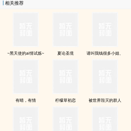
相关推荐
換比例是1:100，超級優惠！1元台幣換100PO幣。也就是扣掉尾ba兩
位數就是台幣定價。所以本書定價折扣前比一罐可樂還優惠！請大家
多支持熬夜寫稿眼睛差點青瞑的作者XD?番外篇將**配合書展**，分
次發表，敬請期待！希望大家以訂購在POPO創作的所有完本作者，
支持正版！抓緊暑假的尾聲，讓我們盡qing遨翔吧！By紗紗
~黑天使的ai情试炼~
夏论圣境
请叫我钱很多小姐、
有晴，有情
柠檬草初恋
被世界毁灭的群人