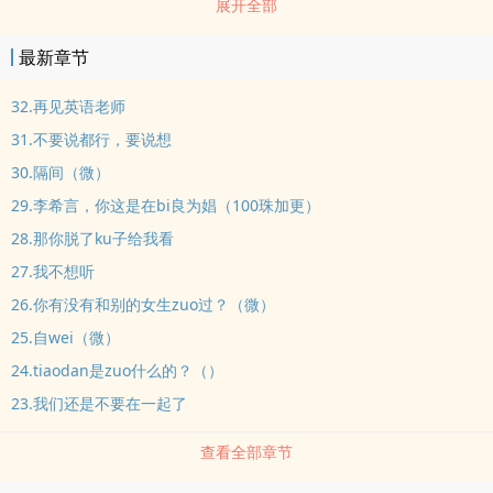
展开全部
文，双c2.高中校园，现实向。3.前期剧qingliu如果您认为《野孩子
（校园1v1h）》写得不错，请给您的朋友推荐本书
最新章节
32.再见英语老师
31.不要说都行，要说想
30.隔间（微）
29.李希言，你这是在bi良为娼（100珠加更）
28.那你脱了ku子给我看
27.我不想听
26.你有没有和别的女生zuo过？（微）
25.自wei（微）
24.tiaodan是zuo什么的？（）
23.我们还是不要在一起了
查看全部章节