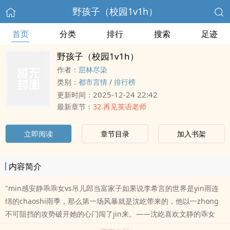
野孩子（校园1v1h）
首页
分类
排行
搜索
足迹
野孩子（校园1v1h）
作者：
层林尽染
类别：
都市言情
/
排行榜
2025-12-24 22:42
更新时间：
最新章节：
32.再见英语老师
立即阅读
章节目录
加入书架
内容简介
"min感安静乖乖女vs吊儿郎当富家子如果说李希言的世界是yin雨连
绵的chaoshi雨季，那么第一场风暴就是沈屹带来的，他以一zhong
不可阻挡的攻势破开她的心门闯了jin来。——沈屹喜欢文静的乖女
孩，第一眼看见李希言时，他就打定主意要靠近她、抓jin她。注:1.甜