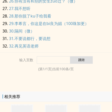
26.你有没有和别的女生zuo过？（微）
27.我不想听
28.那你脱了ku子给我看
29.李希言，你这是在bi良为娼（100珠加更）
30.隔间（微）
31.不要说都行，要说想
32.再见英语老师
输入页数
(第
1
/
1
页)当前
100
条/页
相关推荐