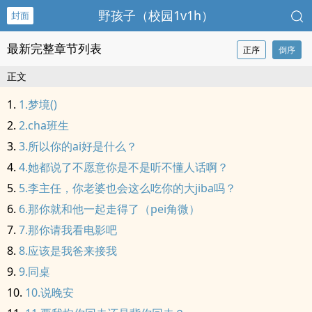
野孩子（校园1v1h）
封面
最新完整章节列表
正序
倒序
正文
1.梦境()
2.cha班生
3.所以你的ai好是什么？
4.她都说了不愿意你是不是听不懂人话啊？
5.李主任，你老婆也会这么吃你的大jiba吗？
6.那你就和他一起走得了（pei角微）
7.那你请我看电影吧
8.应该是我爸来接我
9.同桌
10.说晚安