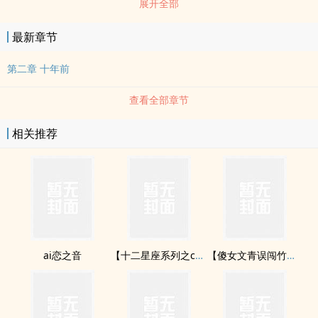
展开全部
着跟某个人相似的名字，却不一样的xing格，无法接受他的温柔，也
不想伤害他……
最新章节
第二章 十年前
查看全部章节
相关推荐
ai恋之音
【十二星座系列之chu女】完美主义的他
【傻女文青误闯竹科】欢迎登ruOL Online（完）