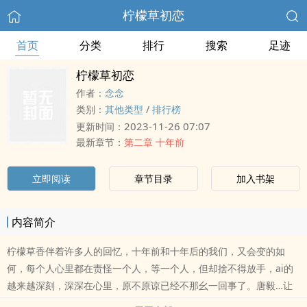
柠檬草初恋
首页
分类
排行
搜索
足迹
柠檬草初恋
作者：
念念
类别：
其他类型
/
排行榜
2023-11-26 07:07
更新时间：
最新章节：
第二章 十年前
立即阅读
章节目录
加入书架
内容简介
柠檬草香伴着许多人的回忆，十年前和十年后的我们，又会变的如
何，每个人心里都在责怪一个人，等一个人，但却捨不得放手，ai的
越来越深刻，深深在心里，原不原谅已经不那幺一回事了。唐毅…让
人捉摸不到心思，一直以来以为最懂他，却是最不了解他……张毅…有