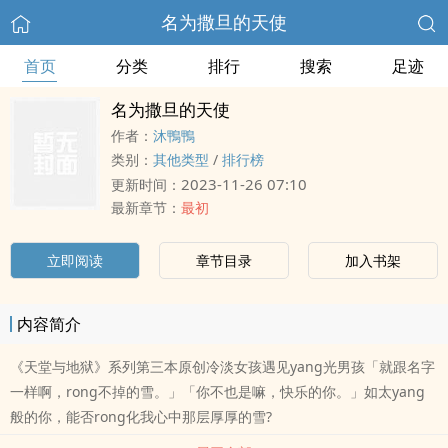
名为撒旦的天使
首页
分类
排行
搜索
足迹
名为撒旦的天使
作者：
沐鴨鴨
类别：
其他类型
/
排行榜
2023-11-26 07:10
更新时间：
最新章节：
最初
立即阅读
章节目录
加入书架
内容简介
《天堂与地狱》系列第三本原创冷淡女孩遇见yang光男孩「就跟名字
一样啊，rong不掉的雪。」「你不也是嘛，快乐的你。」如太yang
般的你，能否rong化我心中那层厚厚的雪?