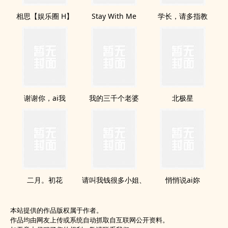
相思【娱乐圈 H】
Stay With Me
学长，请多指教
谢谢你，ai我
我的三千个老婆
北极星
二月。初花
请叫我钱很多小姐、
悄悄说ai妳
本站提供的作品版权属于作者。
作品均由网友上传或系统自动抓取自互联网公开资料。